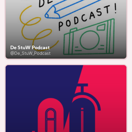
De StuW Podcast
@De_StuW_Podcast