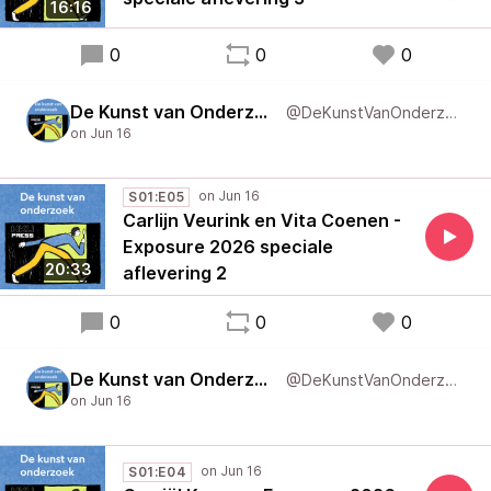
16:16
0
0
0
De Kunst van Onderzoek
@DeKunstVanOnderzoek
S01:E05
Carlijn Veurink en Vita Coenen -
Exposure 2026 speciale
20:33
aflevering 2
0
0
0
De Kunst van Onderzoek
@DeKunstVanOnderzoek
S01:E04