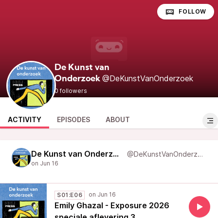
FOLLOW
De Kunst van
@DeKunstVanOnderzoek
Onderzoek
0 followers
ACTIVITY
EPISODES
ABOUT
De Kunst van Onderzoek
@DeKunstVanOnderzoek
S01:E06
Emily Ghazal - Exposure 2026
speciale aflevering 3