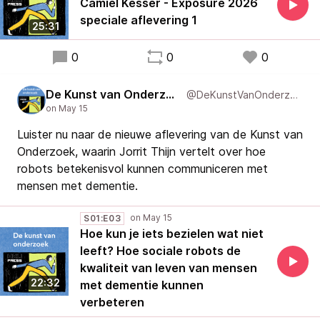
Camiël Kesser - Exposure 2026
speciale aflevering 1
25:31
0
0
0
De Kunst van Onderzoek
@DeKunstVanOnderzoek
Luister nu naar de nieuwe aflevering van de Kunst van
Onderzoek, waarin Jorrit Thijn vertelt over hoe
robots betekenisvol kunnen communiceren met
mensen met dementie.
S01:E03
Hoe kun je iets bezielen wat niet
leeft? Hoe sociale robots de
kwaliteit van leven van mensen
22:32
met dementie kunnen
verbeteren