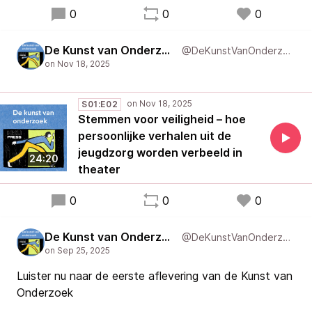
0
0
0
De Kunst van Onderzoek
@DeKunstVanOnderzoek
S01:E02
Stemmen voor veiligheid – hoe
persoonlijke verhalen uit de
jeugdzorg worden verbeeld in
24:20
theater
0
0
0
De Kunst van Onderzoek
@DeKunstVanOnderzoek
Luister nu naar de eerste aflevering van de Kunst van
Onderzoek