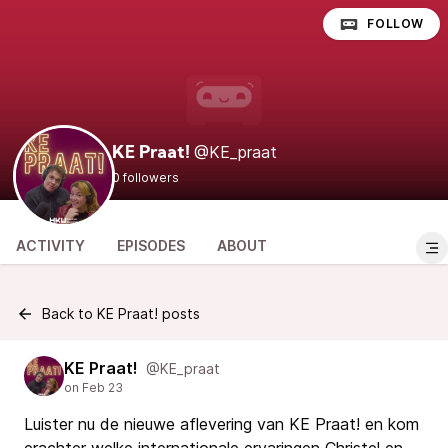
FOLLOW
@KE_praat
KE Praat!
0 followers
ACTIVITY
EPISODES
ABOUT
Back to KE Praat! posts
KE Praat!
@KE_praat
Luister nu de nieuwe aflevering van KE Praat! en kom