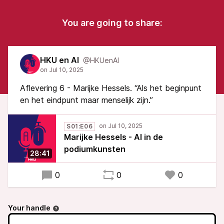
You are going to share:
HKU en AI
@HKUenAI
Aflevering 6 - Marijke Hessels. “Als het beginpunt
en het eindpunt maar menselijk zijn.”
S01:E06
Marijke Hessels - AI in de
podiumkunsten
28:41
0
0
0
Your handle