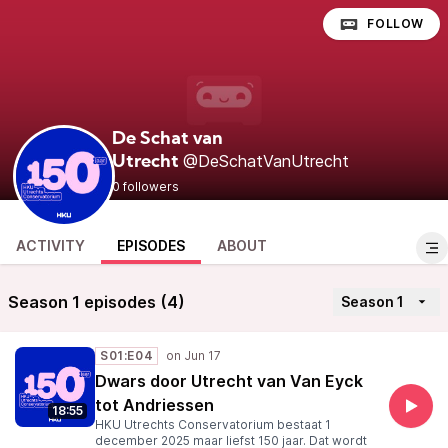
FOLLOW
De Schat van
@DeSchatVanUtrecht
Utrecht
0 followers
ACTIVITY
EPISODES
ABOUT
Season 1 episodes (4)
Season 1
S01:E04
Dwars door Utrecht van Van Eyck
tot Andriessen
18:55
HKU Utrechts Conservatorium bestaat 1
december 2025 maar liefst 150 jaar. Dat wordt